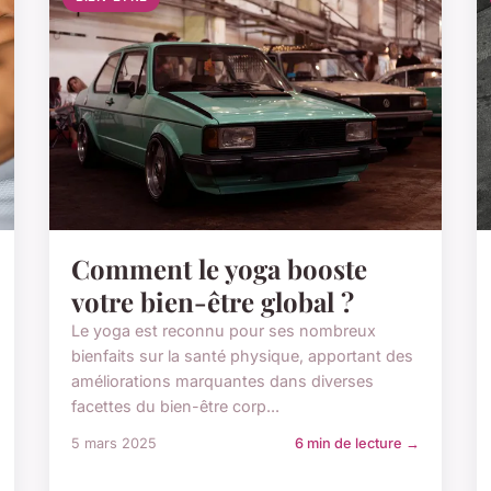
Comment le yoga booste
votre bien-être global ?
Le yoga est reconnu pour ses nombreux
bienfaits sur la santé physique, apportant des
améliorations marquantes dans diverses
facettes du bien-être corp...
5 mars 2025
6 min de lecture →