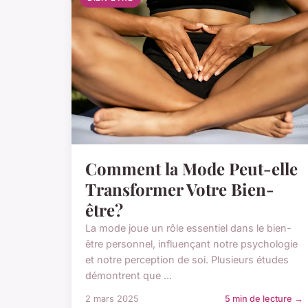
Comment la Mode Peut-elle
Transformer Votre Bien-
être?
La mode joue un rôle essentiel dans le bien-
être personnel, influençant notre psychologie
et notre perception de soi. Plusieurs études
démontrent que ...
2 mars 2025
5 min de lecture →