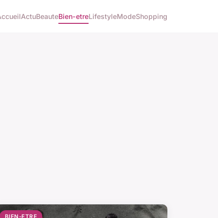
Accueil
Actu
Beaute
Bien-etre
Lifestyle
Mode
Shopping
BIEN-ETRE