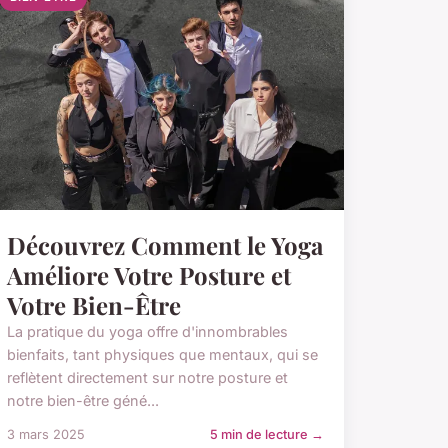
Découvrez Comment le Yoga
Améliore Votre Posture et
Votre Bien-Être
La pratique du yoga offre d'innombrables
bienfaits, tant physiques que mentaux, qui se
reflètent directement sur notre posture et
notre bien-être géné...
3 mars 2025
5 min de lecture →