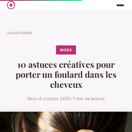
Accueil
›
Mode
MODE
10 astuces créatives pour
porter un foulard dans les
cheveux
Nino
•
6 octobre 2025
•
7 min de lecture